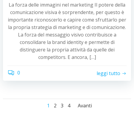
La forza delle immagini nel marketing Il potere della
comunicazione visiva è sorprendente, per questo è
importante riconoscerlo e capire come sfruttarlo per
la propria strategia di marketing e di comunicazione.
La forza del messaggio visivo contribuisce a
consolidare la brand identity e permette di
distinguere la propria attività da quelle dei
competitors. E ancora, […]
0
leggi tutto
Navigazione
Navigazione
Navigazio
Pagina
Pagina
Pagina
Pagina
1
2
3
4
Avanti
articoli
articoli
articoli